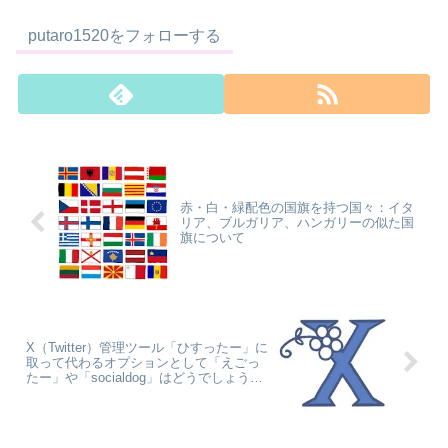
putaro1520をフォローする
赤・白・緑配色の国旗を持つ国々：イタ
リア、ブルガリア、ハンガリーの似た国
旗について
X（Twitter）管理ツール「ひすったー」に
取って代わるオプションとして「えごっ
たー」や「socialdog」はどうでしょう
か？