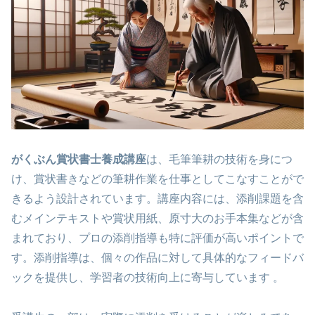
がくぶん賞状書士養成講座
は、毛筆筆耕の技術を身につ
け、賞状書きなどの筆耕作業を仕事としてこなすことがで
きるよう設計されています。講座内容には、添削課題を含
むメインテキストや賞状用紙、原寸大のお手本集などが含
まれており、プロの添削指導も特に評価が高いポイントで
す。添削指導は、個々の作品に対して具体的なフィードバ
ックを提供し、学習者の技術向上に寄与しています​ ​。